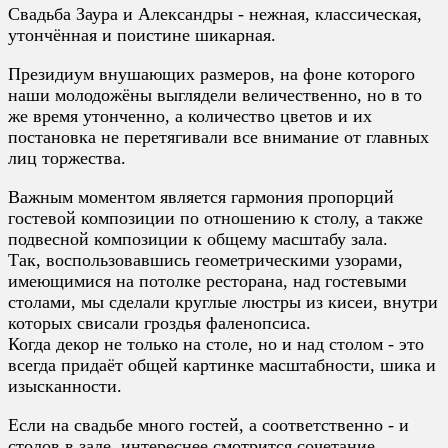
Свадьба Заура и Александры - нежная, классическая,
утончённая и поистине шикарная.
Президиум внушающих размеров, на фоне которого
наши молодожёны выглядели величественно, но в то
же время утонченно, а количество цветов и их
постановка не перетягивали все внимание от главных
лиц торжества.
Важным моментом является гармония пропорций
гостевой композиции по отношению к столу, а также
подвесной композиции к общему масштабу зала.
Так, воспользовавшись геометрическими узорами,
имеющимися на потолке ресторана, над гостевыми
столами, мы сделали круглые люстры из кисеи, внутри
которых свисали гроздья фаленопсиса.
Когда декор не только на столе, но и над столом - это
всегда придаёт общей картинке масштабности, шика и
изысканности.
Если на свадьбе много гостей, а соответственно - и
столов в зале, интереснее смотрится сочетание